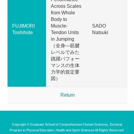
Across Scales
from Whole
Body to
FUJIMORI
Muscle-
SADO
Toshihide
Tendon Units
Natsuki
in Jumping
（全身―筋腱
レベルでみた
跳躍パフォー
マンスの生体
力学的規定要
因）
Return
Copyright © Graduate School of Comprehensive Human Sciences, Doctoral
Program in Physical Education, Health and Sport Sciences All Rights Reserved.