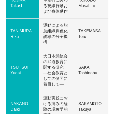
KOJIMA
車走行に関わ
KOKUBU
Takashi
る視線行動お
Masahiro
よび身体動作
運動による脂
TANIMURA
肪組織褐色化
TAKEMASA
Riku
誘導の分子機
Toru
構
大日本武徳会
の武道教育に
TSUTSUI
関する研究
SAKAI
Yudai
―社会教育と
Toshinobu
しての側面に
着目して―
運動実践にお
NAKANO
ける痛みの経
SAKAMOTO
Daiki
験の現象学的
Takuya