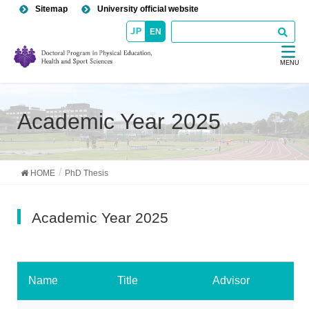
Sitemap
University official website
EN
MENU
Academic Year 2025
HOME
PhD Thesis
Academic Year 2025
Name
Title
Advisor