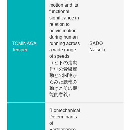
motion and its
functional
significance in
relation to
pelvic motion
during human
TOMINAGA
running across
SADO
Tempei
a wide range
Natsuki
of speeds
（ヒトの走動
作中の骨盤運
動との関連か
らみた腰椎の
動きとその機
能的意義）
Biomechanical
Determinants
of
Performance